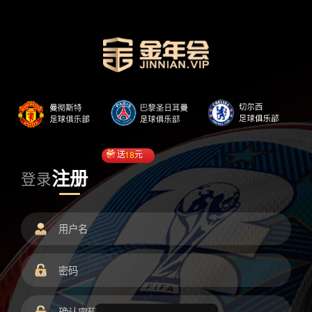
送
18
元
注册
登录